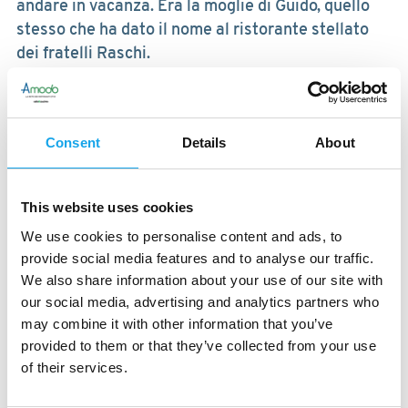
andare in vacanza. Era la moglie di Guido, quello
stesso che ha dato il nome al ristorante stellato
dei fratelli Raschi.
Ma a loro non bastava, volevano dare il giusto
merito anche alla nonna e Augusta, ora, è il
ristorante “cucina e cicchetto” che hanno aperto
Consent
Details
About
nel cuore di Rimini. Un locale molto bello grazie
agli oggetti che richiamano estati fantastiche o ai
complementi di arredo molto originali, ma è il
This website uses cookies
giardino segreto circondato dalle mura
We use cookies to personalise content and ads, to
malatestiane il loro pezzo forte.
provide social media features and to analyse our traffic.
I piatti? Buonissimi, sono un autentico omaggio
We also share information about your use of our site with
alla cucina di nonna Augusta, raccontano delle
our social media, advertising and analytics partners who
genti di Rimini, dei pescatori, del carattere della
may combine it with other information that you’ve
Romagna. Piatti apparentemente semplici ma
provided to them or that they’ve collected from your use
frutto di sapienza, di attenzione. Non si può che
of their services.
star bene qui. Gianpaolo in cucina con i suoi