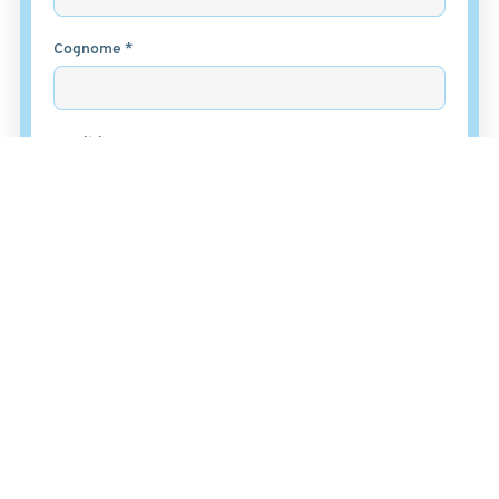
Cognome *
Email *
Messaggio *
Ho letto
l'informativa sulla privacy
e accetto il
trattamento dei dati per le finalità indicate*
Accetto *