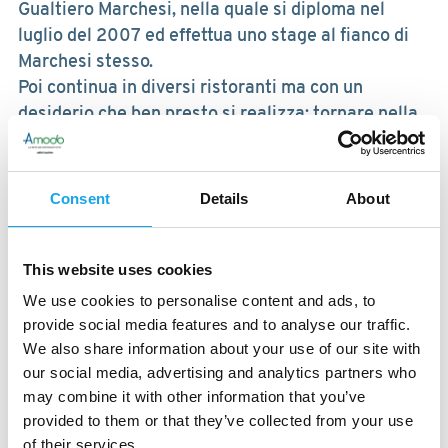
Gualtiero Marchesi, nella quale si diploma nel
luglio del 2007 ed effettua uno stage al fianco di
Marchesi stesso.
Poi continua in diversi ristoranti ma con un
desiderio che ben presto si realizza: tornare nella
sua Putignano per dare vita alla sua osteria,
Botteghe Antiche.
Un luogo dove si respira aria di casa, di
Consent
Details
About
accoglienza, di benessere dell’anima.
In una piazza che accoglie una chiesa risalente
This website uses cookies
all’XI secolo, dove si arriva percorrendo strade
piene di piccole botteghe artigiane, ha trovato lo
We use cookies to personalise content and ads, to
spazio per la sua osteria: un microcosmo dell’Italia
provide social media features and to analyse our traffic.
più autentica, come lo è lui, con il suo modo di fare,
We also share information about your use of our site with
our social media, advertising and analytics partners who
sbrigativo se c’è da correre ma mai distante dal
may combine it with other information that you’ve
piacere di conversare con l’ospite, raccontargli di
provided to them or that they’ve collected from your use
questo territorio bellissimo, del borgo di
of their services.