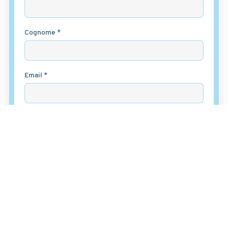
Cognome *
Email *
Messaggio *
Ho letto
l'informativa sulla privacy
e accetto il
trattamento dei dati per le finalità indicate*
Accetto *