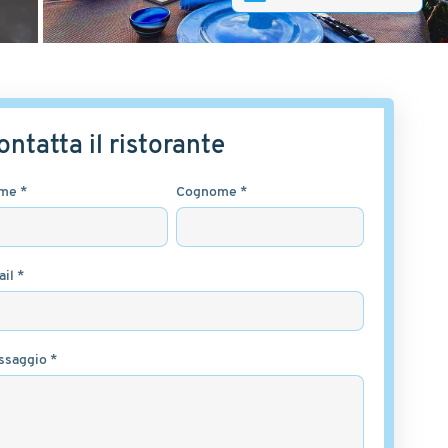
ontatta il ristorante
me *
Cognome *
il *
ssaggio *