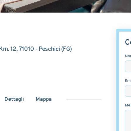
C
 Km. 12, 71010 - Peschici (FG)
No
Ema
Dettagli
Mappa
Me