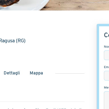
C
 Ragusa (RG)
No
Ema
Dettagli
Mappa
Me