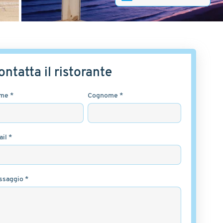
ontatta il ristorante
me *
Cognome *
il *
ssaggio *