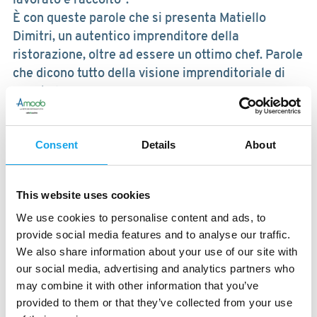
lavorato e raccolto”.
È con queste parole che si presenta Matiello
Dimitri, un autentico imprenditore della
ristorazione, oltre ad essere un ottimo chef. Parole
che dicono tutto della visione imprenditoriale di
questo ‘ragazzo’.
Dopo un breve periodo ad Altavilla Vicentina dove,
tra le altre cose, in menu metteva i minuti di
Consent
Details
About
consegna tra l’ordine e l’arrivo del piatto e, se
sgarrava, l’ospite era contento ugualmente perché
vinceva la scommessa, Dimitri ha aperto la sua
This website uses cookies
casa a Grancona (VI).
We use cookies to personalise content and ads, to
Casa Dimitri, infatti, è realmente ciò che molti
provide social media features and to analyse our traffic.
desiderano andando al ristorante: spazi belli,
We also share information about your use of our site with
eleganti, puliti, “che abbiano l’intimità del salotto
our social media, advertising and analytics partners who
di casa tua e il calore come la cucina in cui sono
may combine it with other information that you’ve
cresciuto…” spiega Dimitri.
provided to them or that they’ve collected from your use
Intorno a Casa Dimitri solo verde e boschi, una