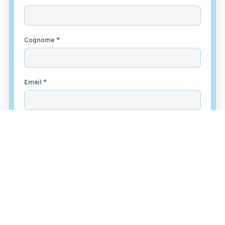
Cognome *
Email *
Messaggio *
Ho letto
l'informativa sulla privacy
e accetto il
trattamento dei dati per le finalità indicate*
Accetto *