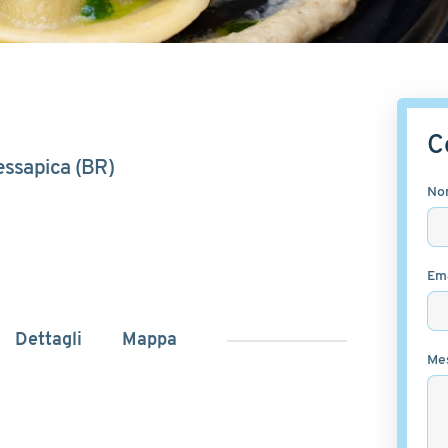
C
essapica (BR)
No
Ema
Dettagli
Mappa
Me