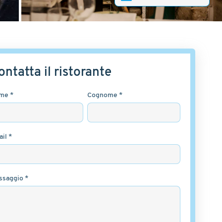
ontatta il ristorante
me *
Cognome *
il *
ssaggio *