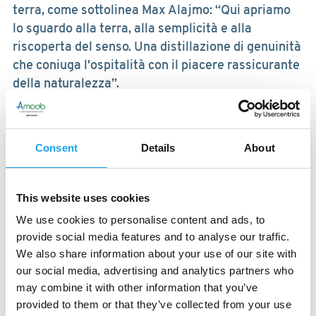
terra, come sottolinea Max Alajmo: “Qui apriamo
lo sguardo alla terra, alla semplicità e alla
riscoperta del senso. Una distillazione di genuinità
che coniuga l'ospitalità con il piacere rassicurante
della naturalezza”.
A Mattia Ercolino è affidato il compito di
condensare questi input in una cucina
contemporanea di campagna, legata intimamente
Consent
Details
About
al territorio e improntata sulla naturalità e sul
rispetto degli ingredienti.
Non potrebbe che essere così, qui: l’orto a due
This website uses cookies
passi rifornisce gli ortaggi in ogni stagione mentre
We use cookies to personalise content and ads, to
la laguna, poco distante, è nobile dispensa grazie
provide social media features and to analyse our traffic.
alla sua ricchissima biodiversità ittica e vegetale.
We also share information about your use of our site with
Da quest'anno hanno avviato anche Naturalmente,
our social media, advertising and analytics partners who
un progetto che porta periodicamente a Le
may combine it with other information that you’ve
Cementine chef sensibili all’ambiente e alla natura
provided to them or that they’ve collected from your use