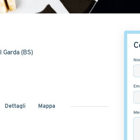
C
l Garda (BS)
No
Ema
Dettagli
Mappa
Me