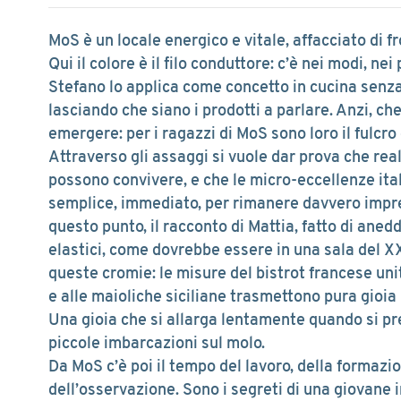
MoS è un locale energico e vitale, affacciato di f
Qui il colore è il filo conduttore: c’è nei modi, nei 
Stefano lo applica come concetto in cucina senza
lasciando che siano i prodotti a parlare. Anzi, che
emergere: per i ragazzi di MoS sono loro il fulcro 
Attraverso gli assaggi si vuole dar prova che re
possono convivere, e che le micro-eccellenze it
semplice, immediato, per rimanere davvero impre
questo punto, il racconto di Mattia, fatto di aned
elastici, come dovrebbe essere in una sala del XXI
queste cromie: le misure del bistrot francese unit
e alle maioliche siciliane trasmettono pura gioia
Una gioia che si allarga lentamente quando si pren
piccole imbarcazioni sul molo.
Da MoS c’è poi il tempo del lavoro, della formazion
dell’osservazione. Sono i segreti di una giovane