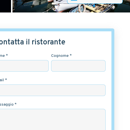
ontatta il ristorante
me *
Cognome *
il *
ssaggio *