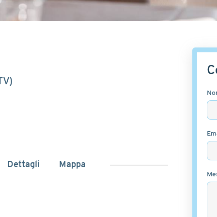
C
TV)
No
Ema
Dettagli
Mappa
Me