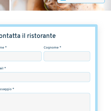
ontatta il ristorante
me *
Cognome *
il *
ssaggio *